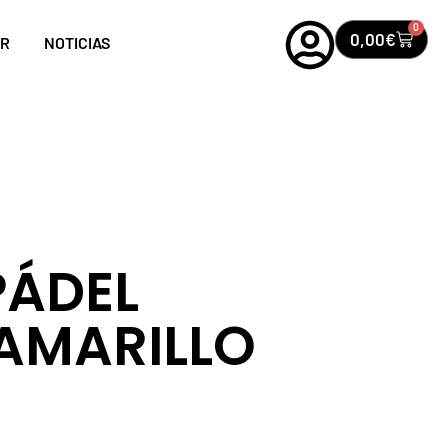
0
0,00
€
OR
NOTICIAS
PÁDEL
AMARILLO