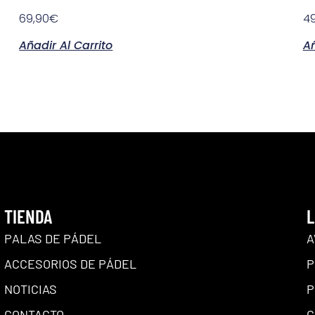
69,90
€
49
Añadir Al Carrito
Añ
TIENDA
L
PALAS DE PÁDEL
A
ACCESORIOS DE PÁDEL
P
NOTICIAS
P
CONTACTO
C